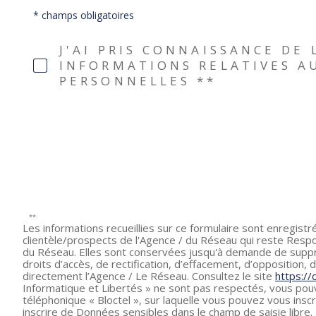
droits « Informatique et Libertés » ne sont pas respectés, v
* champs obligatoires
pouvez vous inscrire ici :
https://www.bloctel.gouv.fr
. Dans l
Ce site est protégé par reCAPTCHA, les
Politiques de Confid
J'AI PRIS CONNAISSANCE DE
INFORMATIONS RELATIVES A
PERSONNELLES **
**
Les informations recueillies sur ce formulaire sont enregist
clientèle/prospects de l'Agence / du Réseau qui reste Respo
du Réseau. Elles sont conservées jusqu'à demande de suppre
droits d’accès, de rectification, d’effacement, d’opposition
directement l’Agence / Le Réseau. Consultez le site
https://cn
Informatique et Libertés » ne sont pas respectés, vous pouv
téléphonique « Bloctel », sur laquelle vous pouvez vous inscrir
inscrire de Données sensibles dans le champ de saisie libre.