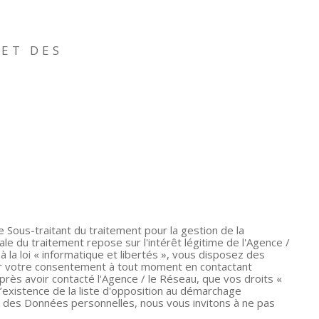
ion au démarchage téléphonique « Bloctel », sur laquelle vous
Etat du bien
bles dans le champ de saisie libre.
Saisir
 ET DES
Surface terrain (
 Sous-traitant du traitement pour la gestion de la
 du traitement repose sur l'intérêt légitime de l'Agence /
a loi « informatique et libertés », vous disposez des
tirer votre consentement à tout moment en contactant
après avoir contacté l'Agence / le Réseau, que vos droits «
’existence de la liste d'opposition au démarchage
on des Données personnelles, nous vous invitons à ne pas