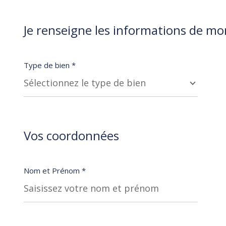
1
Je renseigne les informations de mo
Type de bien *
Sélectionnez le type de bien
Vos coordonnées
Nom et Prénom *
* Champs obligatoires
**
Les informations recueillies sur ce formulaire sont enregis
qui reste Responsable du Traitement de vos Données personne
à l'Agence / au Réseau. Conformément à la loi « informatique e
consentement à tout moment en contactant directement l’Ag