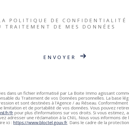
ous pouvez adresser une réclamation à la CNIL. Nous vous informons de l’existence de la liste d'opposit
e cadre de la protection des Données personnelles, nous vous invitons à ne pas inscrire de Données sensi
entialité
et es
Conditions d'utilisation
de Google s'appliquent.
 LA POLITIQUE DE CONFIDENTIALITÉ
U TRAITEMENT DE MES DONNÉES
ENVOYER
rées dans un fichier informatisé par La Boite Immo agissant comme
nsable du Traitement de vos Données personnelles. La base légale
ssion et sont destinées à l'Agence / au Réseau. Conformément à l
, de limitation et de portabilité de vos données. Vous pouvez re
il.fr/fr
pour plus d’informations sur vos droits. Si vous estimez, 
ez adresser une réclamation à la CNIL. Nous vous informons de l
e ici :
https://www.bloctel.gouv.fr
. Dans le cadre de la protecti