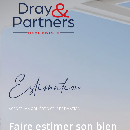
E
s
i
m
a
i
o
AGENCE IMMOBILIÈRE NICE
ESTIMATION
Faire estimer son bien