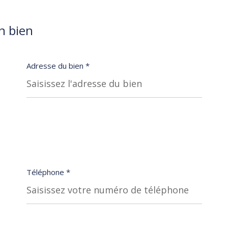
2
3
n bien
Adresse du bien *
Appartement
Maison
SUIVANT
Téléphone *
trées dans un fichier informatisé par La Boite Immo agissant comme Sous-traitant du traitement pour la 
lles. La base légale du traitement repose sur l'intérêt légitime de l'Agence / du Réseau. Elles sont c
t libertés », vous disposez des droits d’accès, de rectification, d’effacement, d’opposition, de limitation
ence / Le Réseau. Consultez le site
https://cnil.fr/fr
pour plus d’informations sur vos droits. Si vous est