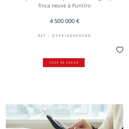
finca neuve à Puntíro
4 500 000 €
REF : DSVVI40000589
COUP DE COEUR