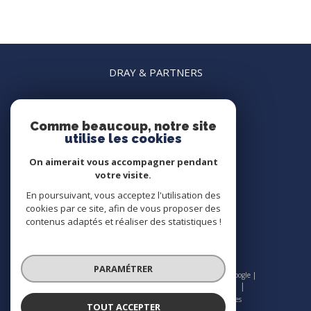
DRAY & PARTNERS
04 22 45 15 15
agence.nice@dray-partners.com
Comme beaucoup, notre site
63 rue France
utilise les cookies
06000
nice
On aimerait vous accompagner pendant
votre visite.
En poursuivant, vous acceptez l'utilisation des
Nous suivre sur
cookies par ce site, afin de vous proposer des
contenus adaptés et réaliser des statistiques !
PARAMÉTRER
© 2026 | Tous droits réservés | Traduction powered by Google |
Nos honoraires
Plan du site
Mentions légales
Admin
Nos liens
Politique RGPD
Cookies
TOUT ACCEPTER