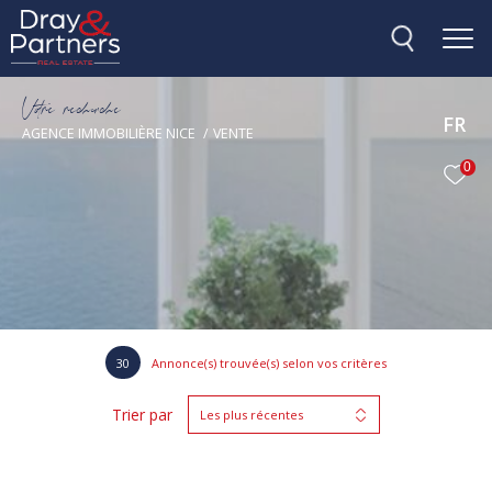
V
o
r
e
r
e
c
e
c
e
FR
AGENCE IMMOBILIÈRE NICE
VENTE
0
30
Annonce(s) trouvée(s) selon vos critères
Trier par
Les plus récentes