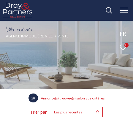
V
o
r
e
r
e
c
e
c
e
FR
AGENCE IMMOBILIÈRE NICE
VENTE
0
30
Annonce(s) trouvée(s) selon vos critères
Trier par
Les plus récentes