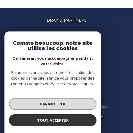
DRAY & PARTNERS
04 22 45 15 15
agence.nice@dray-partners.com
Comme beaucoup, notre site
63 rue France
utilise les cookies
06000
nice
On aimerait vous accompagner pendant
votre visite.
En poursuivant, vous acceptez l'utilisation des
Nous suivre sur
cookies par ce site, afin de vous proposer des
contenus adaptés et réaliser des statistiques !
PARAMÉTRER
© 2026 | Tous droits réservés | Traduction powered by Google |
Nos honoraires
Plan du site
Mentions légales
Admin
Nos liens
Politique RGPD
Cookies
TOUT ACCEPTER