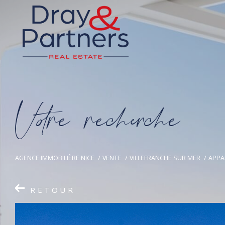
V
o
r
e
r
e
c
e
c
e
AGENCE IMMOBILIÈRE NICE
VENTE
VILLEFRANCHE SUR MER
APPA
RETOUR