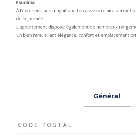
Flaminia
.
À l’extérieur, une magnifique terrasse circulaire permet 
de la journée.
L’appartement dispose également de nombreux rangements,
Un bien rare, alliant élégance, confort et emplacement priv
Général
TRAD_ZEPHYR_Caracteristique
TRAD_ZEPHYR_Valeurs
CODE POSTAL