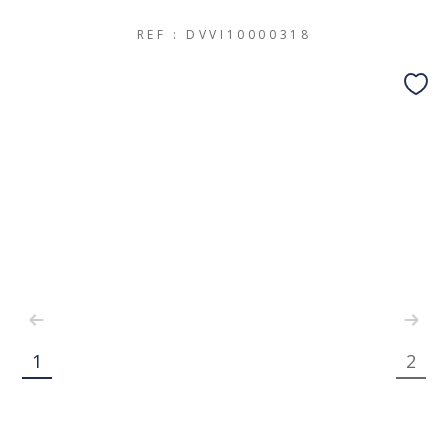
REF : DVVI10000318
1
2