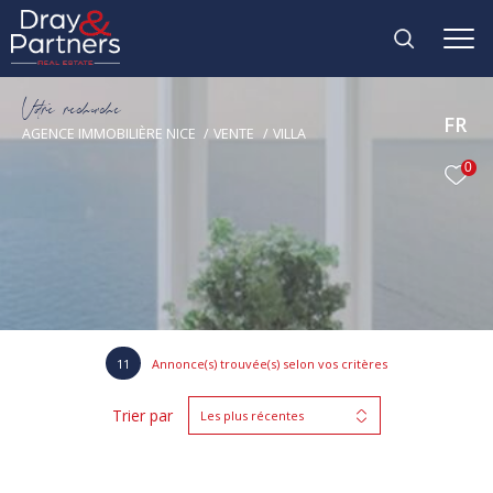
V
o
r
e
r
e
c
e
c
e
FR
AGENCE IMMOBILIÈRE NICE
VENTE
VILLA
0
11
Annonce(s) trouvée(s) selon vos critères
Trier par
Les plus récentes