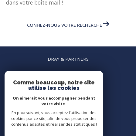
dans votre boîte mail !
CONFIEZ-NOUS VOTRE RECHERCHE
DRAY & PARTNERS
04 22 45 15 15
agence.nice@dray-partners.com
Comme beaucoup, notre site
63 rue France
utilise les cookies
06000
nice
On aimerait vous accompagner pendant
votre visite.
En poursuivant, vous acceptez l'utilisation des
Nous suivre sur
cookies par ce site, afin de vous proposer des
contenus adaptés et réaliser des statistiques !